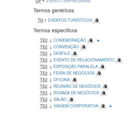
UP
↸
EVENTO EMPRESARIAL
Termos genéricos
TG
↑
EVENTOS TURÍSTICOS
Termos específicos
TE2
↓
COMEMORAÇÃO
►
TE2
↓
CONVENÇÃO
TE2
↓
DESFILE
TE2
↓
EVENTO DE RELACIONAMENTO
TE2
↓
EXPOSIÇÃO PARALELA
TE2
↓
FEIRA DE NEGÓCIOS
TE2
↓
OFICINA
TE2
↓
REUNIÃO DE NEGÓCIOS
TE2
↓
RODADA DE NEGÓCIOS
TE2
↓
SALÃO
TE2
↓
VIAGEM CORPORATIVA
►